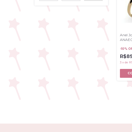
Anel J
ANAE0
-
10
% O
R$8
3
x
de
R