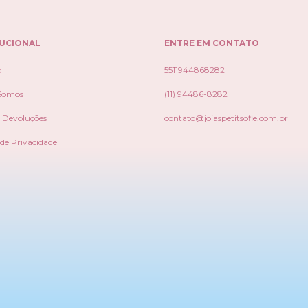
TUCIONAL
ENTRE EM CONTATO
o
5511944868282
Somos
(11) 94486-8282
e Devoluções
contato@joiaspetitsofie.com.br
 de Privacidade