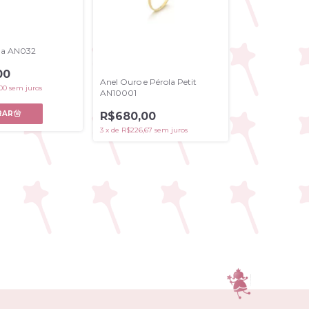
ha AN032
00
Anel Ouro e Pérola Petit
00
sem juros
AN10001
R$680,00
3
x
de
R$226,67
sem juros