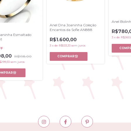
Anel Bolin
Anel Dna Joaninha Coleção
Encantos da Sofie AN888
R$780,
oaninha Esmaltado
3
x
de
R$260,
R$1.600,00
1
3
x
de
R$533,33
sem juros
FF
98,00
R$998,00
$299,33
sem juros