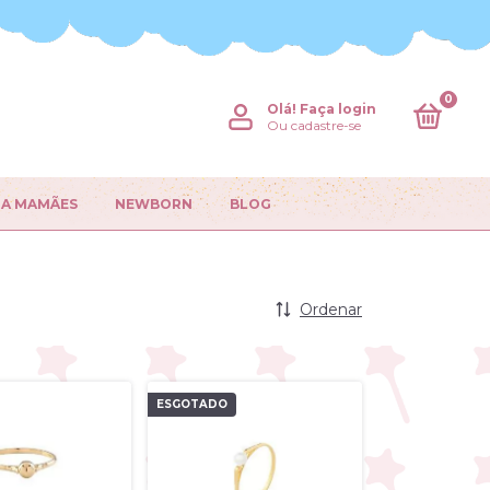
0
Olá!
Faça login
Ou cadastre-se
RA MAMÃES
NEWBORN
BLOG
Ordenar
ESGOTADO