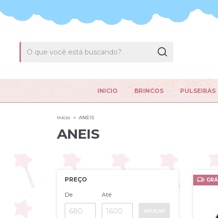
INICIO
BRINCOS
PULSEIRAS
Início
>
ANEIS
ANEIS
PREÇO
GRÁ
De
Até
APLICAR