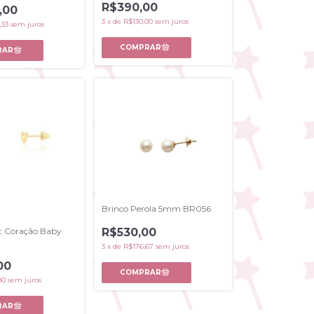
R$390,00
,00
3
x
de
R$130,00
sem juros
,33
sem juros
Brinco Perola 5mm BR056
R$530,00
it Coração Baby
3
x
de
R$176,67
sem juros
00
00
sem juros