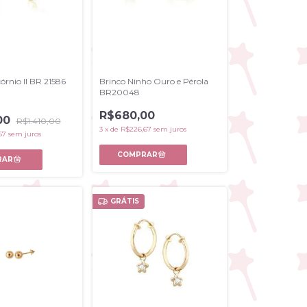
órnio II BR 21586
Brinco Ninho Ouro e Pérola
BR20048
R$680,00
00
R$1.410,00
3
x
de
R$226,67
sem juros
67
sem juros
GRÁTIS