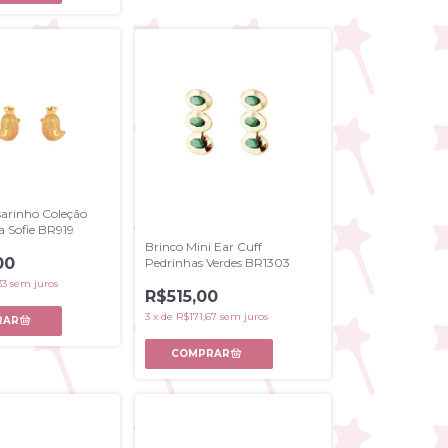
sarinho Coleção
a Sofie BR919
Brinco Mini Ear Cuff
00
Pedrinhas Verdes BR1303
33
sem juros
R$515,00
3
x
de
R$171,67
sem juros