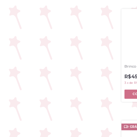
Brinc
R$45
3
x
de
R
GRÁ