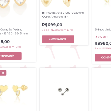
Brinco Estrela e Coaração em
Ouro Amarelo 18k
R$699,00
 Coração Pedra,
Brinco Unic
3
x
de
R$233,00
sem juros
ia - BR20426- 5mm
-
30
% OFF
8,00
R$980,
$209,33
sem juros
3
x
de
R$326,
TIS