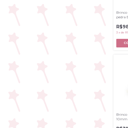
Brinco
pedra 
R$98
3
x
de
R
Brinco
10mm 