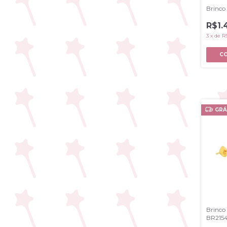
Brinco
R$1.
3
x
de
R
GRÁ
Brinco
BR215