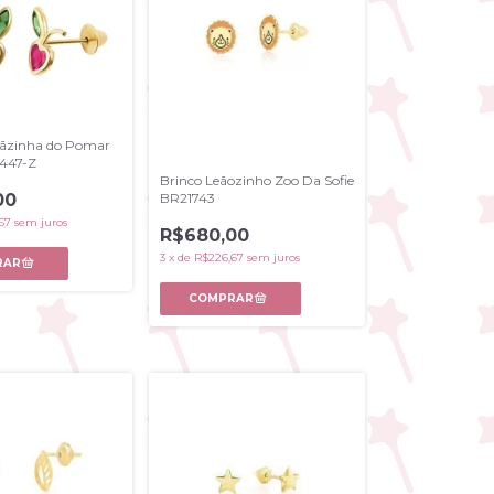
ãzinha do Pomar
R447-Z
Brinco Leãozinho Zoo Da Sofie
00
BR21743
67
sem juros
R$680,00
3
x
de
R$226,67
sem juros