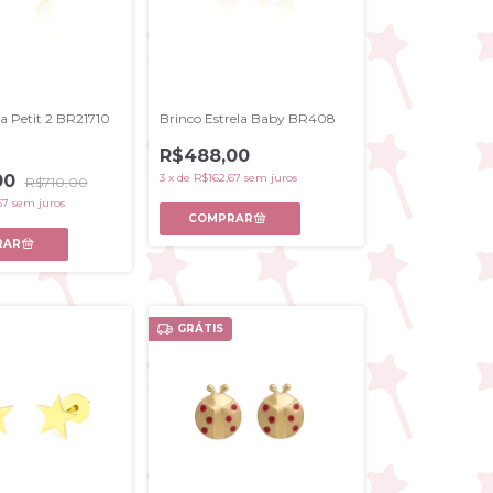
a Petit 2 BR21710
Brinco Estrela Baby BR408
R$488,00
00
3
x
de
R$162,67
sem juros
R$710,00
67
sem juros
GRÁTIS