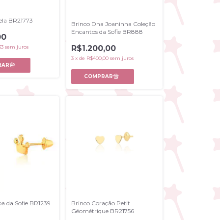
ela BR21773
Brinco Dna Joaninha Coleção
Encantos da Sofie BR888
00
R$1.200,00
33
sem juros
3
x
de
R$400,00
sem juros
a da Sofie BR1239
Brinco Coração Petit
Géométrique BR21756