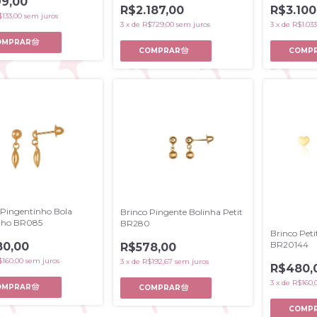
9,00
R$2.187,00
R$3.100
$133,00
sem juros
3
x
de
R$729,00
sem juros
3
x
de
R$1.033
 Pingentinho Bola
Brinco Pingente Bolinha Petit
nho BR085
BR280
Brinco Pet
BR20144
0,00
R$578,00
$160,00
sem juros
3
x
de
R$192,67
sem juros
R$480,
3
x
de
R$160,