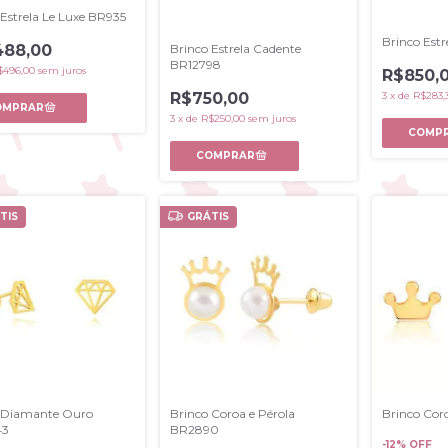
 Estrela Le Luxe BR935
Brinco Estr
Brinco Estrela Cadente
488,00
BR12798
$496,00
sem juros
R$850,
R$750,00
3
x
de
R$283,
3
x
de
R$250,00
sem juros
TIS
GRÁTIS
 Diamante Ouro
Brinco Coroa e Pérola
Brinco Coro
43
BR2890
-
12
% OFF