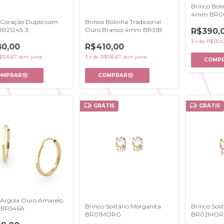
Brinco Boli
4mm BR0
 Coração Duplo com
Brinco Bolinha Tradicional
BR21245-3
Ouro Branco 4mm BR31B
R$390,
3
x
de
R$130,
0,00
R$410,00
$326,67
sem juros
3
x
de
R$136,67
sem juros
GRÁTIS
GRÁTIS
 Argola Ouro Amarelo
Brinco Solitário Morganita
Brinco Soli
BR546A
BR01MORG
BR02MOR