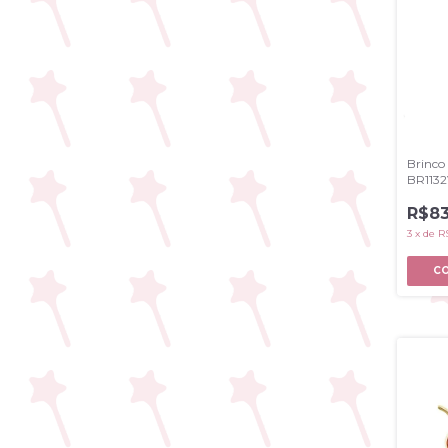
Brinco
BR113
R$83
3
x
de
R