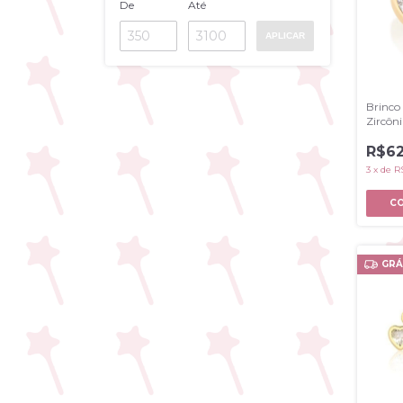
De
Até
APLICAR
Brinco
Zircôn
R$62
3
x
de
R
GRÁ