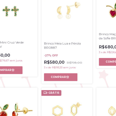
Brinco Maç
da Sofie B
 Mini Cruz Verde
Brinco Meia Lua e Pérola
R$680,
2V
BR0887
3
x
de
R$226,
0,00
-
27
% OFF
$276,67
sem juros
R$580,00
R$798,00
3
x
de
R$193,33
sem juros
GRÁTIS