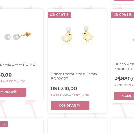
GRÁTIS
GRÁTIS
Brinco Pas
o Perola 4mm BR054
Encantos d
Brinco Passarinho e Pérola
0,00
R$880,
BR0202P
$150,00
sem juros
3
x
de
R$293,
R$1.310,00
3
x
de
R$436,67
sem juros
TIS