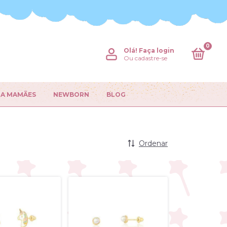
0
Olá!
Faça login
Ou cadastre-se
RA MAMÃES
NEWBORN
BLOG
Ordenar