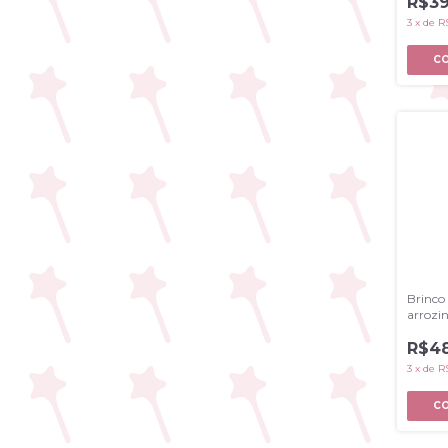
R$39
3
x
de
R
Brinco
arrozi
R$48
3
x
de
R