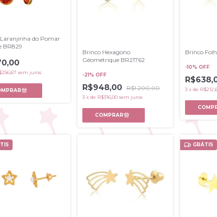
 Laranjinha do Pomar
ie BR829
Brinco Hexagono
Brinco Folh
Géometrique BR21762
0,00
-
10
% OFF
$256,67
sem juros
-
21
% OFF
R$638,
R$948,00
R$1.200,00
3
x
de
R$212,
3
x
de
R$316,00
sem juros
TIS
GRÁTIS