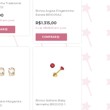
nha Tradicional
02
Brinco Argola Pingentinho
Estrela BR1009A2
00
00
sem juros
R$1.315,00
3
x
de
R$438,33
sem juros
Brinco Solitário Baby
tário Morganita -
Vermelho BR20012-1
G